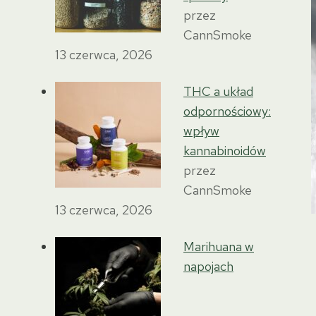
przez
CannSmoke
13 czerwca, 2026
THC a układ
odpornościowy:
wpływ
kannabinoidów
przez
CannSmoke
13 czerwca, 2026
Marihuana w
napojach