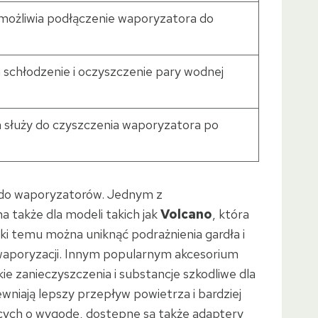
umożliwia podłączenie waporyzatora do
 schłodzenie i oczyszczenie pary wodnej
a służy do czyszczenia waporyzatora po
w do waporyzatorów. Jednym z
a także dla modeli takich jak
Volcano
, która
ięki temu można uniknąć podrażnienia gardła i
waporyzacji. Innym popularnym akcesorium
kie zanieczyszczenia i substancje szkodliwe dla
pewniają lepszy przepływ powietrza i bardziej
jących o wygodę, dostępne są także adaptery