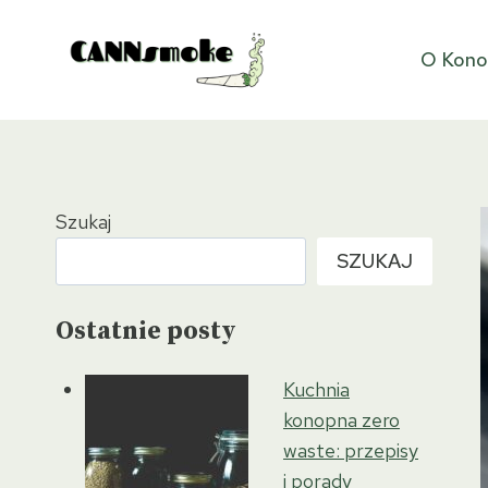
Przejdź
do
O Kono
treści
Szukaj
SZUKAJ
Ostatnie posty
Kuchnia
konopna zero
waste: przepisy
i porady