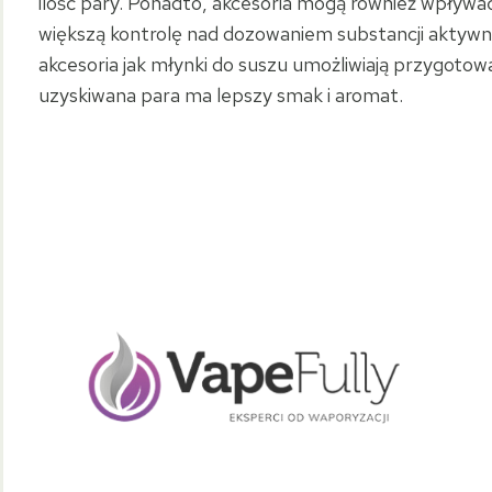
ilość pary. Ponadto, akcesoria mogą również wpływa
większą kontrolę nad dozowaniem substancji aktywn
akcesoria jak młynki do suszu umożliwiają przygotowa
uzyskiwana para ma lepszy smak i aromat.