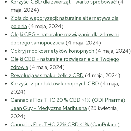
Korzyści CBD dla zwierząt - warto spróbować!
(4
maja, 2024)
Zioła do waporyzacji: naturalna alternatywa dla
palenia
(4 maja, 2024)
Olejki CBG - naturalne rozwiązanie dla zdrowia i
dobrego samopoczucia
(4 maja, 2024)
Odkryj moc kosmetyków konopnych
(4 maja, 2024)
Olejki CBD - naturalne rozwiązanie dla Twojego
zdrowia
(4 maja, 2024)
Rewolucja w smaku: żelki z CBD
(4 maja, 2024)
Korzyści z produktów konopnych CBD
(4 maja,
2024)
Cannabis Flos THC 20 % CBD <1% (ODI Pharma)
Jean Guy - Medyczna Marihuana
(25 kwietnia,
2024)
Cannabis Flos THC 22% CBD <1% (CanPoland)