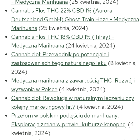
- Medyczna Marihuana
(25 kwietnia, 2024)
Cannabis Flos THC 22% CBD 1% (Aurora
Deutschland GmbH) Ghost Train Haze - Medyczna
Marihuana
(25 kwietnia, 2024)
Cannabis Flos THC 18% CBD 1% (Tilray) -
Medyczna Marihuana
(24 kwietnia, 2024)
Cannabidiol: Przewodnik po potencjale i
zastosowaniach tego naturalnego leku
(8 kwietnia,
2024)
Medyczna marihuana z zawartością THC: Rozwój i
wyzwania w Polsce
(4 kwietnia, 2024)
Cannabidiol: Rewolucja w naturalnym leczeniu czy
kolejny marketingowy hit?
(4 kwietnia, 2024)
Przełom w polskim podejściu do marihuany:
Eksploracja zmian w prawie i kulturze konopnej
(4
kwietnia, 2024)