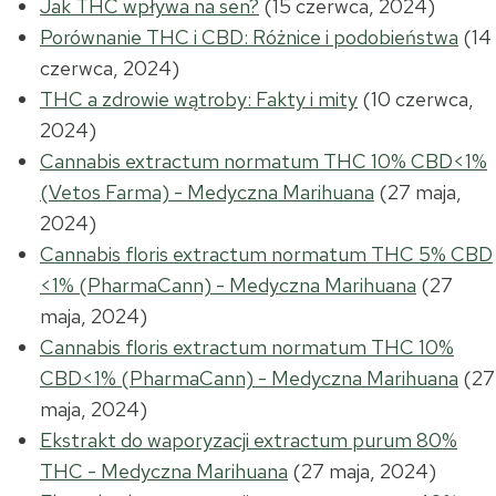
Jak THC wpływa na sen?
(15 czerwca, 2024)
Porównanie THC i CBD: Różnice i podobieństwa
(14
czerwca, 2024)
THC a zdrowie wątroby: Fakty i mity
(10 czerwca,
2024)
Cannabis extractum normatum THC 10% CBD<1%
(Vetos Farma) - Medyczna Marihuana
(27 maja,
2024)
Cannabis floris extractum normatum THC 5% CBD
<1% (PharmaCann) - Medyczna Marihuana
(27
maja, 2024)
Cannabis floris extractum normatum THC 10%
CBD<1% (PharmaCann) - Medyczna Marihuana
(27
maja, 2024)
Ekstrakt do waporyzacji extractum purum 80%
THC - Medyczna Marihuana
(27 maja, 2024)