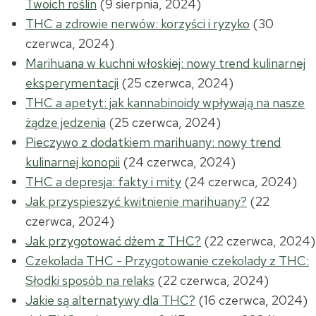
Twoich roślin
(9 sierpnia, 2024)
THC a zdrowie nerwów: korzyści i ryzyko
(30
czerwca, 2024)
Marihuana w kuchni włoskiej: nowy trend kulinarnej
eksperymentacji
(25 czerwca, 2024)
THC a apetyt: jak kannabinoidy wpływają na nasze
żądze jedzenia
(25 czerwca, 2024)
Pieczywo z dodatkiem marihuany: nowy trend
kulinarnej konopii
(24 czerwca, 2024)
THC a depresja: fakty i mity
(24 czerwca, 2024)
Jak przyspieszyć kwitnienie marihuany?
(22
czerwca, 2024)
Jak przygotować dżem z THC?
(22 czerwca, 2024)
Czekolada THC - Przygotowanie czekolady z THC:
Słodki sposób na relaks
(22 czerwca, 2024)
Jakie są alternatywy dla THC?
(16 czerwca, 2024)