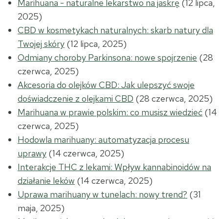
Marihuana - naturalne lekarstwo na jaskrę
(12 lipca,
2025)
CBD w kosmetykach naturalnych: skarb natury dla
Twojej skóry
(12 lipca, 2025)
Odmiany choroby Parkinsona: nowe spojrzenie
(28
czerwca, 2025)
Akcesoria do olejków CBD: Jak ulepszyć swoje
doświadczenie z olejkami CBD
(28 czerwca, 2025)
Marihuana w prawie polskim: co musisz wiedzieć
(14
czerwca, 2025)
Hodowla marihuany: automatyzacja procesu
uprawy
(14 czerwca, 2025)
Interakcje THC z lekami: Wpływ kannabinoidów na
działanie leków
(14 czerwca, 2025)
Uprawa marihuany w tunelach: nowy trend?
(31
maja, 2025)