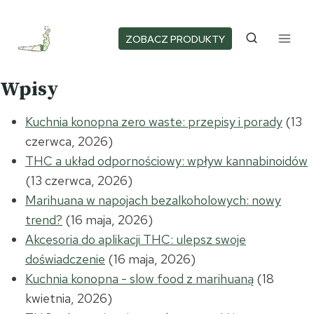
Przejdź
do
ZOBACZ PRODUKTY
treści
Wpisy
Kuchnia konopna zero waste: przepisy i porady
(13
czerwca, 2026)
THC a układ odpornościowy: wpływ kannabinoidów
(13 czerwca, 2026)
Marihuana w napojach bezalkoholowych: nowy
trend?
(16 maja, 2026)
Akcesoria do aplikacji THC: ulepsz swoje
doświadczenie
(16 maja, 2026)
Kuchnia konopna - slow food z marihuaną
(18
kwietnia, 2026)