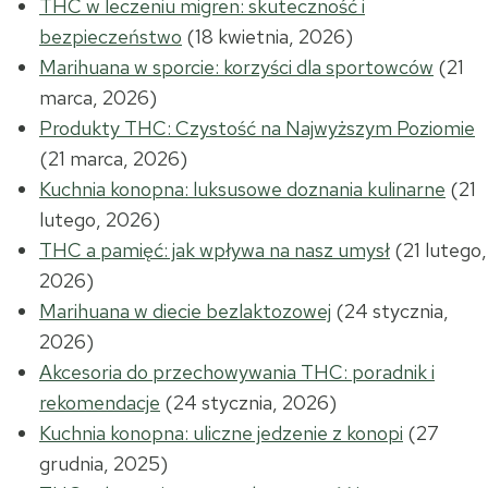
THC w leczeniu migren: skuteczność i
bezpieczeństwo
(18 kwietnia, 2026)
Marihuana w sporcie: korzyści dla sportowców
(21
marca, 2026)
Produkty THC: Czystość na Najwyższym Poziomie
(21 marca, 2026)
Kuchnia konopna: luksusowe doznania kulinarne
(21
lutego, 2026)
THC a pamięć: jak wpływa na nasz umysł
(21 lutego,
2026)
Marihuana w diecie bezlaktozowej
(24 stycznia,
2026)
Akcesoria do przechowywania THC: poradnik i
rekomendacje
(24 stycznia, 2026)
Kuchnia konopna: uliczne jedzenie z konopi
(27
grudnia, 2025)