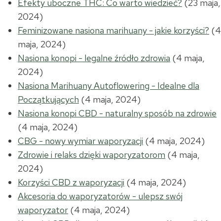
Efekty uboczne THC: Co warto wiedzieć?
(23 maja,
2024)
Feminizowane nasiona marihuany - jakie korzyści?
(4
maja, 2024)
Nasiona konopi - legalne źródło zdrowia
(4 maja,
2024)
Nasiona Marihuany Autoflowering - Idealne dla
Początkujących
(4 maja, 2024)
Nasiona konopi CBD - naturalny sposób na zdrowie
(4 maja, 2024)
CBG - nowy wymiar waporyzacji
(4 maja, 2024)
Zdrowie i relaks dzięki waporyzatorom
(4 maja,
2024)
Korzyści CBD z waporyzacji
(4 maja, 2024)
Akcesoria do waporyzatorów - ulepsz swój
waporyzator
(4 maja, 2024)