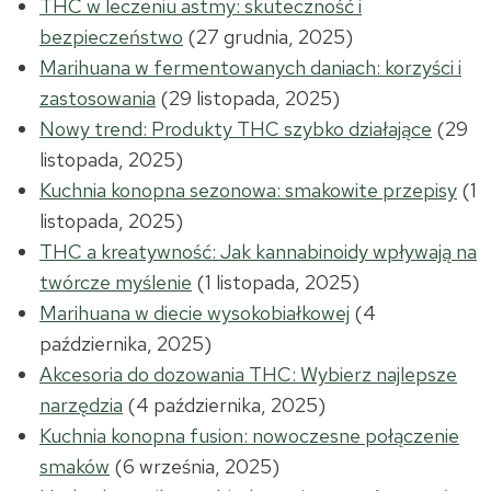
THC w leczeniu astmy: skuteczność i
bezpieczeństwo
(27 grudnia, 2025)
Marihuana w fermentowanych daniach: korzyści i
zastosowania
(29 listopada, 2025)
Nowy trend: Produkty THC szybko działające
(29
listopada, 2025)
Kuchnia konopna sezonowa: smakowite przepisy
(1
listopada, 2025)
THC a kreatywność: Jak kannabinoidy wpływają na
twórcze myślenie
(1 listopada, 2025)
Marihuana w diecie wysokobiałkowej
(4
października, 2025)
Akcesoria do dozowania THC: Wybierz najlepsze
narzędzia
(4 października, 2025)
Kuchnia konopna fusion: nowoczesne połączenie
smaków
(6 września, 2025)