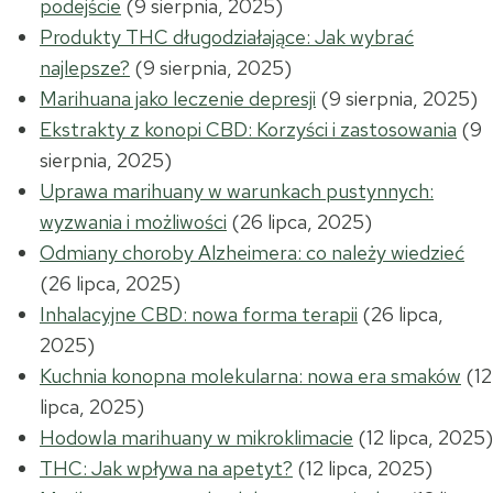
podejście
(9 sierpnia, 2025)
Produkty THC długodziałające: Jak wybrać
najlepsze?
(9 sierpnia, 2025)
Marihuana jako leczenie depresji
(9 sierpnia, 2025)
Ekstrakty z konopi CBD: Korzyści i zastosowania
(9
sierpnia, 2025)
Uprawa marihuany w warunkach pustynnych:
wyzwania i możliwości
(26 lipca, 2025)
Odmiany choroby Alzheimera: co należy wiedzieć
(26 lipca, 2025)
Inhalacyjne CBD: nowa forma terapii
(26 lipca,
2025)
Kuchnia konopna molekularna: nowa era smaków
(12
lipca, 2025)
Hodowla marihuany w mikroklimacie
(12 lipca, 2025)
THC: Jak wpływa na apetyt?
(12 lipca, 2025)