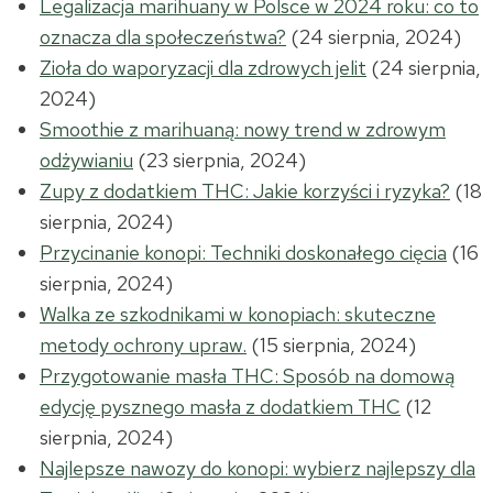
Legalizacja marihuany w Polsce w 2024 roku: co to
oznacza dla społeczeństwa?
(24 sierpnia, 2024)
Zioła do waporyzacji dla zdrowych jelit
(24 sierpnia,
2024)
Smoothie z marihuaną: nowy trend w zdrowym
odżywianiu
(23 sierpnia, 2024)
Zupy z dodatkiem THC: Jakie korzyści i ryzyka?
(18
sierpnia, 2024)
Przycinanie konopi: Techniki doskonałego cięcia
(16
sierpnia, 2024)
Walka ze szkodnikami w konopiach: skuteczne
metody ochrony upraw.
(15 sierpnia, 2024)
Przygotowanie masła THC: Sposób na domową
edycję pysznego masła z dodatkiem THC
(12
sierpnia, 2024)
Najlepsze nawozy do konopi: wybierz najlepszy dla