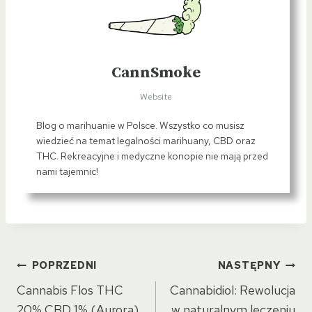
CannSmoke
Website
Blog o marihuanie w Polsce. Wszystko co musisz
wiedzieć na temat legalności marihuany, CBD oraz
THC. Rekreacyjne i medyczne konopie nie mają przed
nami tajemnic!
Nawigacja
POPRZEDNI
NASTĘPNY
wpisu
Cannabis Flos THC
Cannabidiol: Rewolucja
20% CBD 1% (Aurora)
w naturalnym leczeniu