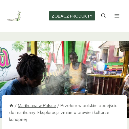
Przejdź
do
ZOBACZ PRODUKTY
treści
/
Marihuana w Polsce
/
Przełom w polskim podejściu
do marihuany: Eksploracja zmian w prawie i kulturze
konopnej