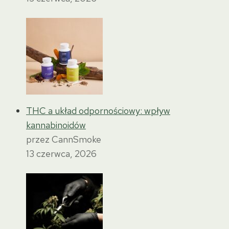
THC a układ odpornościowy: wpływ
kannabinoidów
przez CannSmoke
13 czerwca, 2026