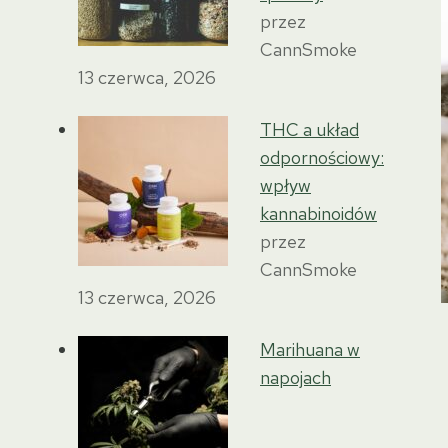
przez
CannSmoke
13 czerwca, 2026
THC a układ
odpornościowy:
wpływ
kannabinoidów
przez
CannSmoke
13 czerwca, 2026
Marihuana w
napojach