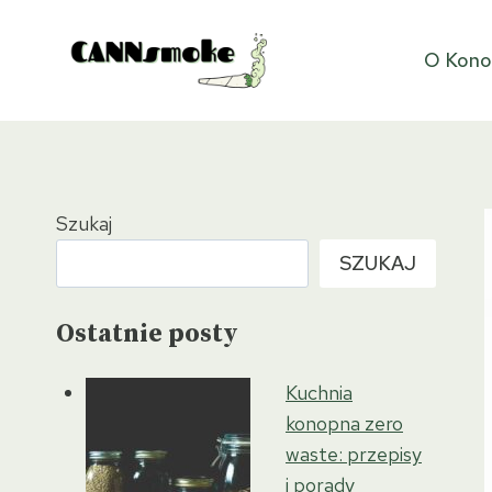
Przejdź
do
O Kono
treści
Szukaj
SZUKAJ
Ostatnie posty
Kuchnia
konopna zero
waste: przepisy
i porady