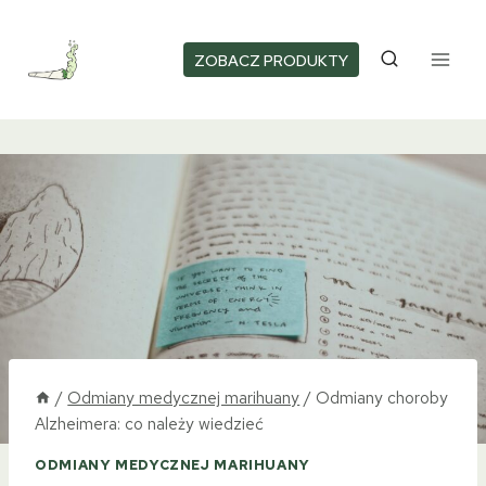
Przejdź
do
ZOBACZ PRODUKTY
treści
/
Odmiany medycznej marihuany
/
Odmiany choroby
Alzheimera: co należy wiedzieć
ODMIANY MEDYCZNEJ MARIHUANY