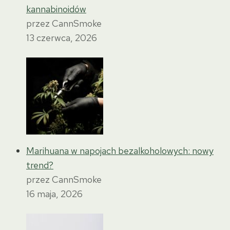
kannabinoidów
przez CannSmoke
13 czerwca, 2026
Marihuana w napojach bezalkoholowych: nowy
trend?
przez CannSmoke
16 maja, 2026