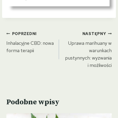
Nawigacja
POPRZEDNI
NASTĘPNY
wpisu
Inhalacyjne CBD: nowa
Uprawa marihuany w
forma terapii
warunkach
pustynnych: wyzwania
i możliwości
Podobne wpisy